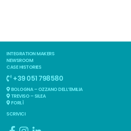
INTEGRATION MAKERS
NEWSROOM
CASE HISTORIES
+39 051 798580
BOLOGNA – OZZANO DELL’EMILIA
TREVISO – SILEA
FORLÌ
SCRIVICI