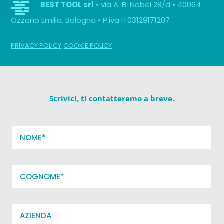
• via A. B. Nobel 28/d • 40064
BEST TOOL srl
Ozzano Emilia, Bologna • P.iva IT03129171207
PRIVACY POLICY
COOKIE POLICY
Scrivici, ti contatteremo a breve.
Nome
*
Cognome
*
Azienda