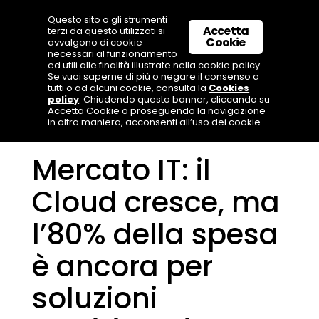
Questo sito o gli strumenti
Accetta
terzi da questo utilizzati si
Cookie
avvalgono di cookie
necessari al funzionamento
ed utili alle finalità illustrate nella cookie policy.
Se vuoi saperne di più o negare il consenso a
tutti o ad alcuni cookie, consulta la
Cookies
policy
. Chiudendo questo banner, cliccando su
Accetta Cookie o proseguendo la navigazione
in altra maniera, acconsenti all’uso dei cookie.
Mercato IT: il
Cloud cresce, ma
l’80% della spesa
è ancora per
soluzioni