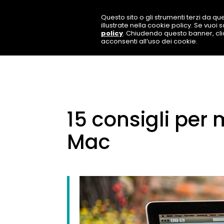
Questo sito o gli strumenti terzi da que
illustrate nella cookie policy. Se vuoi
policy
. Chiudendo questo banner, cl
acconsenti all’uso dei cookie.
15 consigli per 
Mac