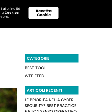
 alle finalità
Accetta
 la
Cookies
 CON NOI
SUPPORTO & CONTATTI
Cookie
niera,
CATEGORIE
BEST TOOL
WEB FEED
ARTICOLI RECENTI
LE PRIORITÀ NELLA CYBER
SECURITY? BEST PRACTICE
E BUON SENSO OPERATIVO