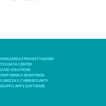
OLUZIONI
ONSULENZA E PROGETTAZIONE
ETI E DATA CENTER
LOUD SOLUTIONS
ONITORING E ASSISTENZA
ICUREZZA E CYBERSECURITY
VILUPPO APP E SOFTWARE