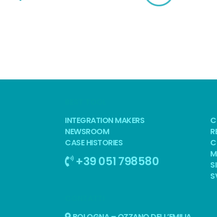
BEST TOOL
S
INTEGRATION MAKERS
C
NEWSROOM
R
CASE HISTORIES
C
M
+39 051 798580
S
S
CONTATTI
BOLOGNA – OZZANO DELL’EMILIA