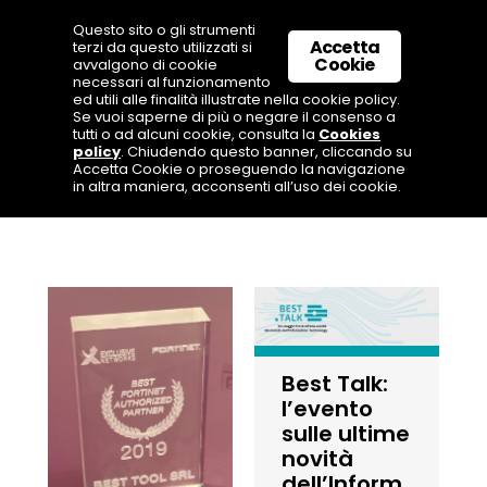
Questo sito o gli strumenti
Accetta
terzi da questo utilizzati si
Cookie
avvalgono di cookie
necessari al funzionamento
ed utili alle finalità illustrate nella cookie policy.
Se vuoi saperne di più o negare il consenso a
tutti o ad alcuni cookie, consulta la
Cookies
policy
. Chiudendo questo banner, cliccando su
Accetta Cookie o proseguendo la navigazione
in altra maniera, acconsenti all’uso dei cookie.
TUTTI
BEST TOOL
WEB FEED
Best Talk:
l’evento
sulle ultime
novità
dell’Inform