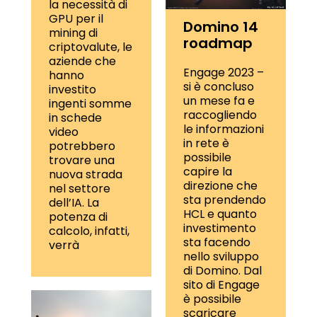
la necessità di
GPU per il
Domino 14
mining di
roadmap
criptovalute, le
aziende che
Engage 2023 –
hanno
si è concluso
investito
un mese fa e
ingenti somme
raccogliendo
in schede
le informazioni
video
in rete è
potrebbero
possibile
trovare una
capire la
nuova strada
direzione che
nel settore
sta prendendo
dell’IA. La
HCL e quanto
potenza di
investimento
calcolo, infatti,
sta facendo
verrà
nello sviluppo
di Domino. Dal
sito di Engage
è possibile
scaricare