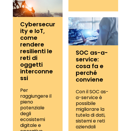
Cybersecur
ity e IoT,
come
rendere
resilienti le
SOC as-a-
reti di
service:
oggetti
cosa fa e
interconne
perché
ssi
conviene
Per
Con il SOC as-
raggiungere il
a-service è
pieno
possibile
potenziale
migliorare la
degli
tutela di dati,
ecosistemi
sistemi e reti
digitale e
aziendali