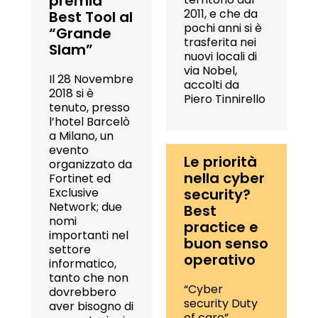
premia
2011, e che da
Best Tool al
pochi anni si è
“Grande
trasferita nei
Slam”
nuovi locali di
via Nobel,
Il 28 Novembre
accolti da
2018 si è
Piero Tinnirello
tenuto, presso
l’hotel Barcelò
a Milano, un
evento
Le priorità
organizzato da
nella cyber
Fortinet ed
Exclusive
security?
Network; due
Best
nomi
practice e
importanti nel
buon senso
settore
operativo
informatico,
tanto che non
“Cyber
dovrebbero
security Duty
aver bisogno di
of care”,