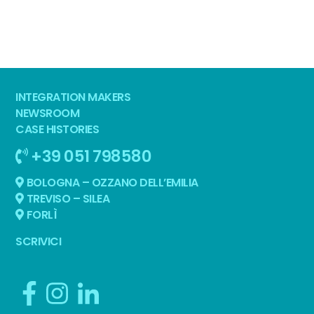
INTEGRATION MAKERS
NEWSROOM
CASE HISTORIES
+39 051 798580
BOLOGNA – OZZANO DELL’EMILIA
TREVISO – SILEA
FORLÌ
SCRIVICI