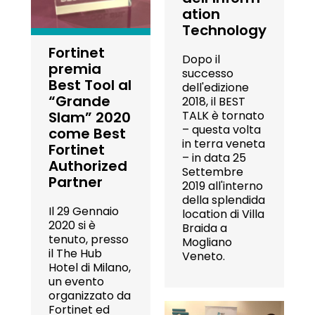
ation
Technology
Fortinet
Dopo il
premia
successo
Best Tool al
dell'edizione
“Grande
2018, il BEST
TALK è tornato
Slam” 2020
– questa volta
come Best
in terra veneta
Fortinet
– in data 25
Authorized
Settembre
Partner
2019 all'interno
della splendida
Il 29 Gennaio
location di Villa
2020 si è
Braida a
tenuto, presso
Mogliano
il The Hub
Veneto.
Hotel di Milano,
un evento
organizzato da
Fortinet ed