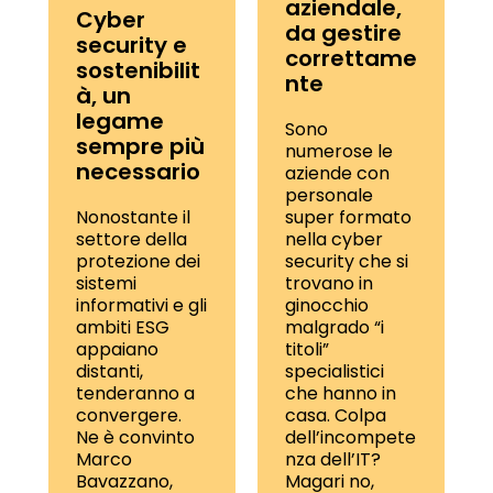
aziendale,
Cyber
da gestire
security e
correttame
sostenibilit
nte
à, un
legame
Sono
sempre più
numerose le
necessario
aziende con
personale
Nonostante il
super formato
settore della
nella cyber
protezione dei
security che si
sistemi
trovano in
informativi e gli
ginocchio
ambiti ESG
malgrado “i
appaiano
titoli”
distanti,
specialistici
tenderanno a
che hanno in
convergere.
casa. Colpa
Ne è convinto
dell’incompete
Marco
nza dell’IT?
Bavazzano,
Magari no,