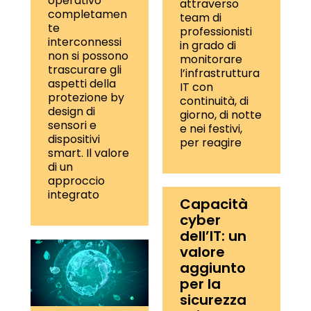
operativo
attraverso
completamen
team di
te
professionisti
interconnessi
in grado di
non si possono
monitorare
trascurare gli
l’infrastruttura
aspetti della
IT con
protezione by
continuità, di
design di
giorno, di notte
sensori e
e nei festivi,
dispositivi
per reagire
smart. Il valore
di un
approccio
integrato
Capacità
cyber
dell’IT: un
valore
aggiunto
per la
sicurezza