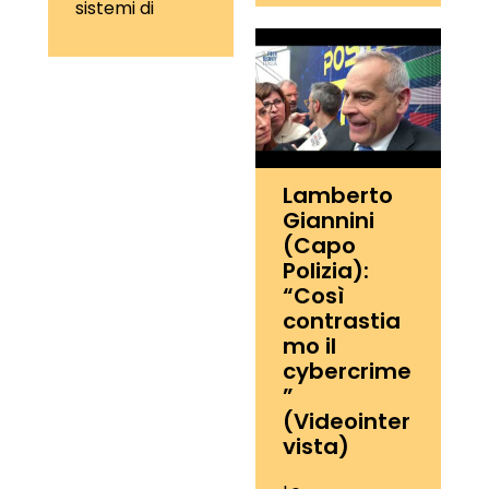
sistemi di
Lamberto
Giannini
(Capo
Polizia):
“Così
contrastia
mo il
cybercrime
”
(Videointer
vista)