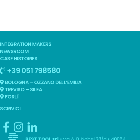
INTEGRATION MAKERS
NEWSROOM
CASE HISTORIES
+39 051 798580
BOLOGNA – OZZANO DELL’EMILIA
TREVISO – SILEA
FORLÌ
SCRIVICI
• via A. B. Nobel 28/d • 40064
BEST TOOL srl