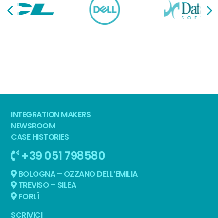
INTEGRATION MAKERS
NEWSROOM
CASE HISTORIES
+39 051 798580
BOLOGNA – OZZANO DELL’EMILIA
TREVISO – SILEA
FORLÌ
SCRIVICI