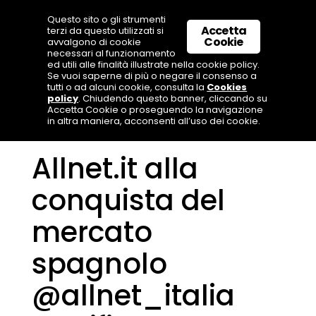
Questo sito o gli strumenti
Accetta
terzi da questo utilizzati si
Cookie
avvalgono di cookie
necessari al funzionamento
ed utili alle finalità illustrate nella cookie policy.
Se vuoi saperne di più o negare il consenso a
tutti o ad alcuni cookie, consulta la
Cookies
policy
. Chiudendo questo banner, cliccando su
Accetta Cookie o proseguendo la navigazione
in altra maniera, acconsenti all’uso dei cookie.
Allnet.it alla
conquista del
mercato
spagnolo
@allnet_italia