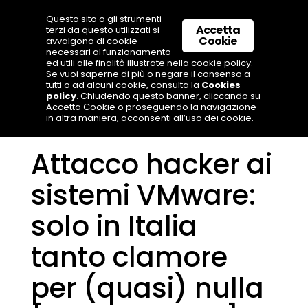
Questo sito o gli strumenti
Accetta
terzi da questo utilizzati si
Cookie
avvalgono di cookie
necessari al funzionamento
ed utili alle finalità illustrate nella cookie policy.
Se vuoi saperne di più o negare il consenso a
tutti o ad alcuni cookie, consulta la
Cookies
policy
. Chiudendo questo banner, cliccando su
Accetta Cookie o proseguendo la navigazione
in altra maniera, acconsenti all’uso dei cookie.
Attacco hacker ai
sistemi VMware:
solo in Italia
tanto clamore
per (quasi) nulla