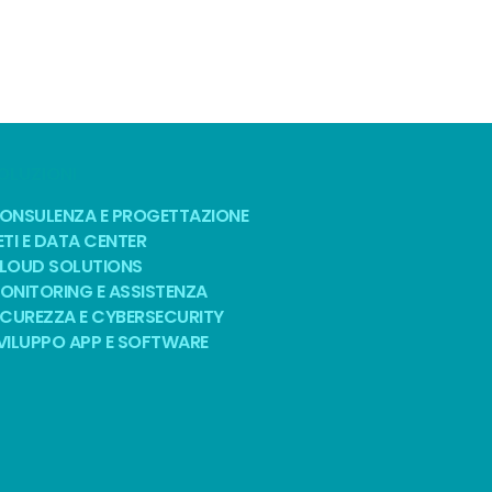
OLUZIONI
ONSULENZA E PROGETTAZIONE
ETI E DATA CENTER
LOUD SOLUTIONS
ONITORING E ASSISTENZA
ICUREZZA E CYBERSECURITY
VILUPPO APP E SOFTWARE