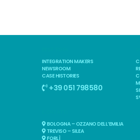
BEST TOOL
S
INTEGRATION MAKERS
C
NEWSROOM
R
CASE HISTORIES
C
M
+39 051 798580
S
S
CONTATTI
BOLOGNA – OZZANO DELL’EMILIA
TREVISO – SILEA
FORLÌ