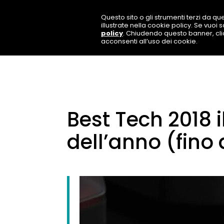
Questo sito o gli strumenti terzi da que
illustrate nella cookie policy. Se vuoi
policy
. Chiudendo questo banner, cl
acconsenti all’uso dei cookie.
Best Tech 2018 
dell’anno (fino