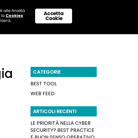
 alle finalità
Accetta
 la
Cookies
 CON NOI
SUPPORTO & CONTATTI
Cookie
niera,
gia
CATEGORIE
BEST TOOL
WEB FEED
ARTICOLI RECENTI
LE PRIORITÀ NELLA CYBER
SECURITY? BEST PRACTICE
E BUON SENSO OPERATIVO