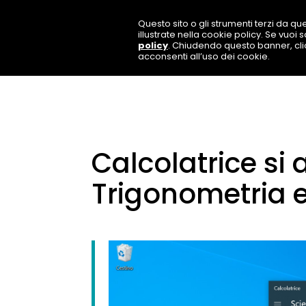
Questo sito o gli strumenti terzi da que
illustrate nella cookie policy. Se vuoi
policy
. Chiudendo questo banner, cl
acconsenti all’uso dei cookie.
Calcolatrice si 
Trigonometria e