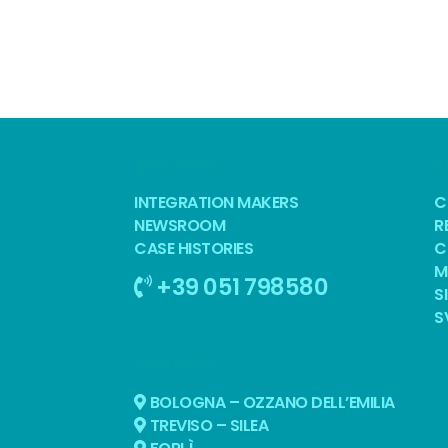
BEST TOOL
S
INTEGRATION MAKERS
C
NEWSROOM
R
CASE HISTORIES
C
M
+39 051 798580
S
S
CONTATTI
BOLOGNA – OZZANO DELL’EMILIA
TREVISO – SILEA