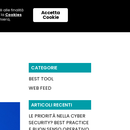
 alle finalità
Accetta
 la
Cookies
 CON NOI
SUPPORTO & CONTATTI
Cookie
niera,
i
CATEGORIE
BEST TOOL
WEB FEED
ARTICOLI RECENTI
LE PRIORITÀ NELLA CYBER
SECURITY? BEST PRACTICE
E BUON SENSO OPERATIVO