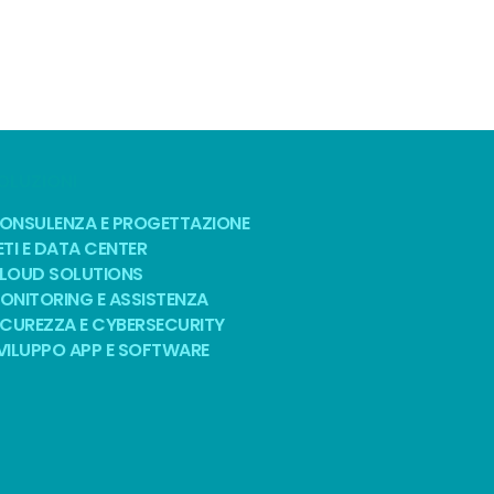
OLUZIONI
ONSULENZA E PROGETTAZIONE
ETI E DATA CENTER
LOUD SOLUTIONS
ONITORING E ASSISTENZA
ICUREZZA E CYBERSECURITY
VILUPPO APP E SOFTWARE