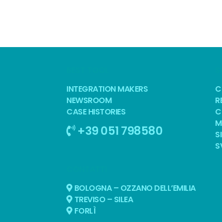
BEST TOOL
S
INTEGRATION MAKERS
C
NEWSROOM
R
CASE HISTORIES
C
M
+39 051 798580
S
S
CONTATTI
BOLOGNA – OZZANO DELL’EMILIA
TREVISO – SILEA
FORLÌ