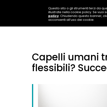
Questo sito o gli strumenti terzi da que
illustrate nella cookie policy. Se vuoi
policy
. Chiudendo questo banner, cl
acconsenti all’uso dei cookie.
Capelli umani t
flessibili? Succ