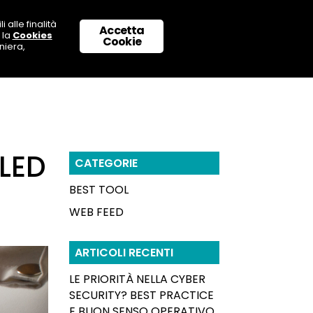
 alle finalità
Accetta
 la
Cookies
 CON NOI
SUPPORTO & CONTATTI
Cookie
niera,
OLED
CATEGORIE
BEST TOOL
WEB FEED
ARTICOLI RECENTI
LE PRIORITÀ NELLA CYBER
SECURITY? BEST PRACTICE
E BUON SENSO OPERATIVO