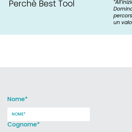
Perchè Best Tool
“All’in
Domino 
percors
un valo
Nome
*
Cognome
*