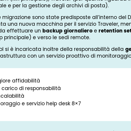
ale e per la gestione degli archivi di posta).
e migrazione sono state predisposte all’interno del 
ata una nuova macchina per il servizio Traveler, me
a effettuare un
backup giornaliero
e
retention s
 principale) e verso le sedi remote.
ol si è incaricata inoltre della responsabilità della
ge
frastruttura con un servizio proattivo di monitoraggio
ore affidabilità
 carico di responsabilità
scalabilità
oraggio e servizio help desk 8×7