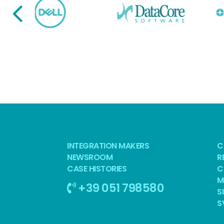
BEST TOOL
S
INTEGRATION MAKERS
C
NEWSROOM
R
CASE HISTORIES
C
M
+39 051 798580
S
S