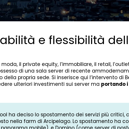
bilità e flessibilità del
da, il private equity, l’immobiliare, il retail, l’outle
n possesso di una sala server di recente ammodernam
o della propria sede. Si inserisce qui l’intervento di B
edere ulteriori investimenti sui server ma
portando i 
ool ha deciso lo spostamento dei servizi più critici,
sto nella farm di Arcipelago. Lo spostamento ha co
 il panorama mobile), e Domino (come server di pos