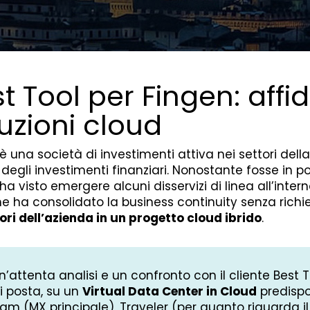
t Tool per Fingen: affida
uzioni cloud
è una società di investimenti attiva nei settori della mo
 degli investimenti finanziari. Nonostante fosse i
ha visto emergere alcuni disservizi di linea all’intern
he ha consolidato la business continuity senza richi
uori dell’azienda in un progetto cloud ibrido
.
’attenta analisi e un confronto con il cliente Best T
di posta, su un
Virtual Data Center in Cloud
predispo
pam (MX principale), Traveler (per quanto riguarda