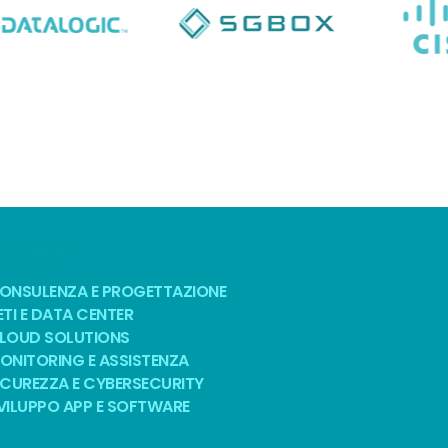
OLUZIONI
ONSULENZA E PROGETTAZIONE
ETI E DATA CENTER
LOUD SOLUTIONS
ONITORING E ASSISTENZA
ICUREZZA E CYBERSECURITY
VILUPPO APP E SOFTWARE