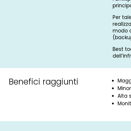
princip
Per tal
realizz
modo d
(backup
Best to
dell’in
Benefici raggiunti
Maggi
Minor
Alta 
Monit