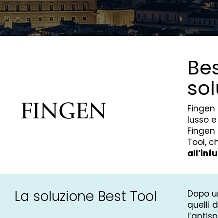
Bes
sol
Fingen 
lusso e
Fingen 
Tool, c
all’inf
La soluzione Best Tool
Dopo un
quelli 
l’antis