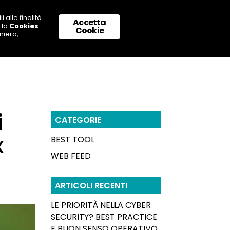
 alle finalità
Accetta
 la
Cookies
 CON NOI
SUPPORTO & CONTATTI
Cookie
niera,
i
CATEGORIE
x
BEST TOOL
WEB FEED
ARTICOLI RECENTI
LE PRIORITÀ NELLA CYBER
SECURITY? BEST PRACTICE
E BUON SENSO OPERATIVO