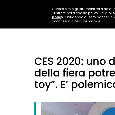
Questo sito o gli strumenti terzi da que
illustrate nella cookie policy. Se vuoi
policy
. Chiudendo questo banner, cl
acconsenti all’uso dei cookie.
CES 2020: uno d
della fiera pot
toy”. E’ polemic