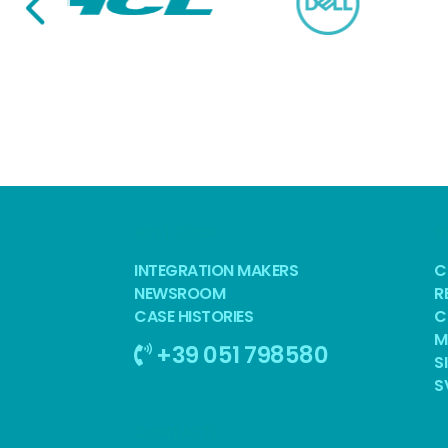
BEST TOOL
S
INTEGRATION MAKERS
C
NEWSROOM
R
CASE HISTORIES
C
M
+39 051 798580
S
S
CONTATTI