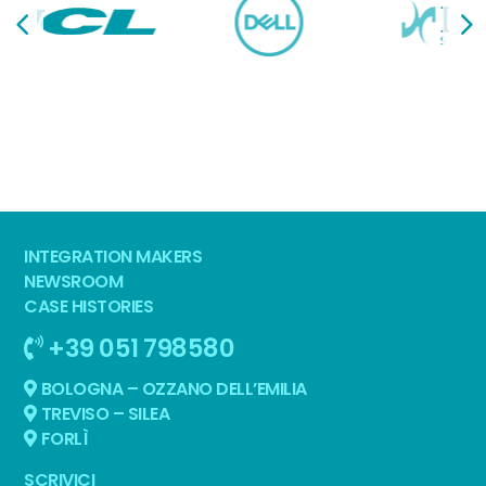
INTEGRATION MAKERS
NEWSROOM
CASE HISTORIES
+39 051 798580
BOLOGNA – OZZANO DELL’EMILIA
TREVISO – SILEA
FORLÌ
SCRIVICI