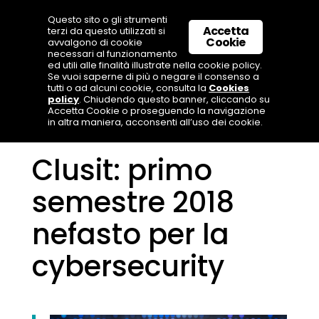
Questo sito o gli strumenti
Accetta
terzi da questo utilizzati si
Cookie
avvalgono di cookie
necessari al funzionamento
ed utili alle finalità illustrate nella cookie policy.
Se vuoi saperne di più o negare il consenso a
tutti o ad alcuni cookie, consulta la
Cookies
policy
. Chiudendo questo banner, cliccando su
Accetta Cookie o proseguendo la navigazione
in altra maniera, acconsenti all’uso dei cookie.
Clusit: primo
semestre 2018
nefasto per la
cybersecurity