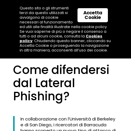
Questo sito o gli strumenti
Accetta
terzi da questo utilizzati si
Cookie
avvalgono di cookie
necessari al funzionamento
ed utili alle finalità illustrate nella cookie policy.
Se vuoi saperne di più o negare il consenso a
tutti o ad alcuni cookie, consulta la
Cookies
policy
. Chiudendo questo banner, cliccando su
Accetta Cookie o proseguendo la navigazione
in altra maniera, acconsenti all’uso dei cookie.
Come difendersi
dal Lateral
Phishing?
In collaborazione con l’Università di Berkeley
e di San Diego, i ricercatori di Barracuda
hanno scoperto un nuovo tipo di attacco di