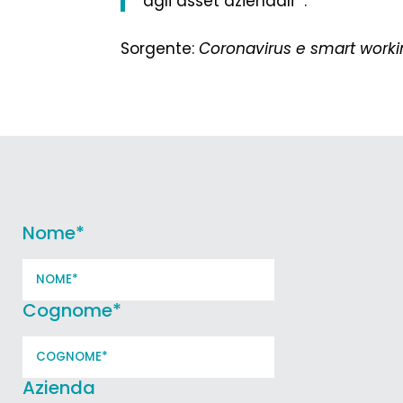
agli asset aziendali” .
Sorgente:
Coronavirus e smart worki
Nome
*
Cognome
*
Azienda