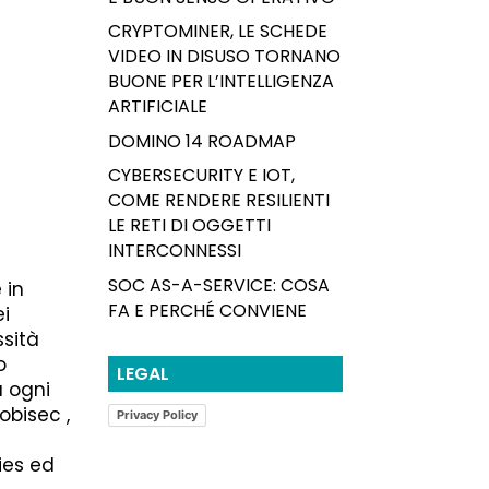
CRYPTOMINER, LE SCHEDE
VIDEO IN DISUSO TORNANO
BUONE PER L’INTELLIGENZA
ARTIFICIALE
DOMINO 14 ROADMAP
CYBERSECURITY E IOT,
COME RENDERE RESILIENTI
LE RETI DI OGGETTI
INTERCONNESSI
SOC AS-A-SERVICE: COSA
 in
FA E PERCHÉ CONVIENE
ei
ssità
o
LEGAL
a ogni
obisec ,
Privacy Policy
r
ies ed