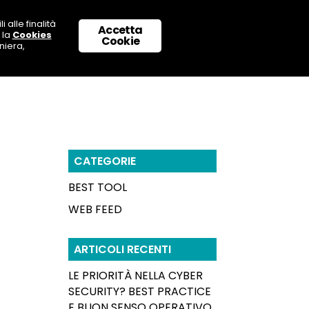
 alle finalità
Accetta
 la
Cookies
 CON NOI
SUPPORTO & CONTATTI
Cookie
niera,
CATEGORIE
BEST TOOL
WEB FEED
ARTICOLI RECENTI
LE PRIORITÀ NELLA CYBER
SECURITY? BEST PRACTICE
E BUON SENSO OPERATIVO