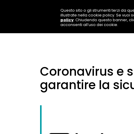
Questo sito o gli strumenti terzi da que
illustrate nella cookie policy. Se vuoi
policy
. Chiudendo questo banner, cl
acconsenti all’uso dei cookie.
Coronavirus e 
garantire la si