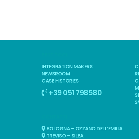
BEST TOOL
S
INTEGRATION MAKERS
C
NEWSROOM
R
CASE HISTORIES
C
M
+39 051 798580
S
S
CONTATTI
BOLOGNA – OZZANO DELL’EMILIA
TREVISO – SILEA