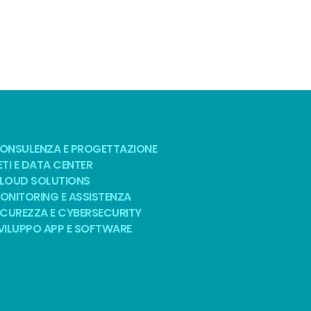
OLUZIONI
ONSULENZA E PROGETTAZIONE
ETI E DATA CENTER
LOUD SOLUTIONS
ONITORING E ASSISTENZA
ICUREZZA E CYBERSECURITY
VILUPPO APP E SOFTWARE