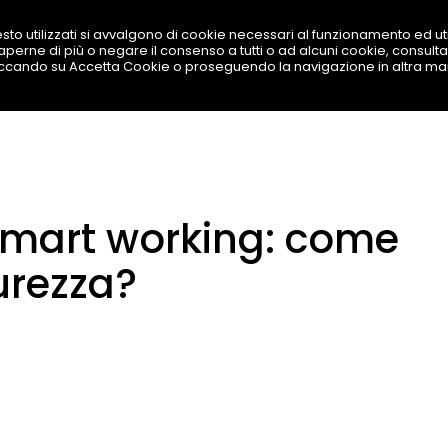
sto utilizzati si avvalgono di cookie necessari al funzionamento ed utili
 saperne di più o negare il consenso a tutti o ad alcuni cookie, consulta
SOLUZIONI
PRODOTTI
BEST TOOL
LAVORA
iccando su Accetta Cookie o proseguendo la navigazione in altra ma
smart working: come
curezza?