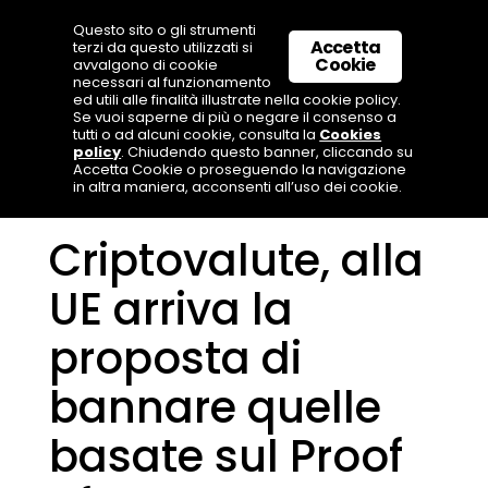
Questo sito o gli strumenti
Accetta
terzi da questo utilizzati si
Cookie
avvalgono di cookie
necessari al funzionamento
ed utili alle finalità illustrate nella cookie policy.
Se vuoi saperne di più o negare il consenso a
tutti o ad alcuni cookie, consulta la
Cookies
policy
. Chiudendo questo banner, cliccando su
Accetta Cookie o proseguendo la navigazione
in altra maniera, acconsenti all’uso dei cookie.
Criptovalute, alla
UE arriva la
proposta di
bannare quelle
basate sul Proof