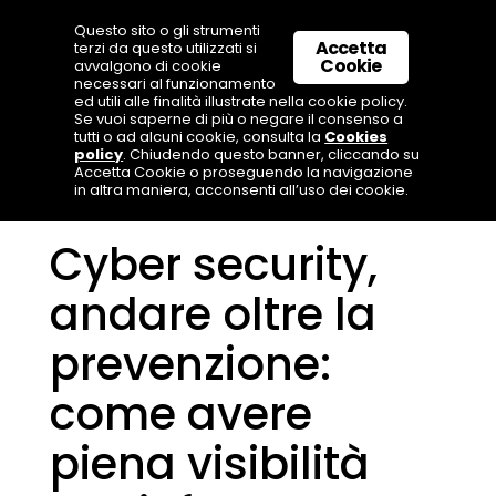
Questo sito o gli strumenti
Accetta
terzi da questo utilizzati si
Cookie
avvalgono di cookie
necessari al funzionamento
ed utili alle finalità illustrate nella cookie policy.
Se vuoi saperne di più o negare il consenso a
tutti o ad alcuni cookie, consulta la
Cookies
policy
. Chiudendo questo banner, cliccando su
Accetta Cookie o proseguendo la navigazione
in altra maniera, acconsenti all’uso dei cookie.
Cyber security,
andare oltre la
prevenzione:
come avere
piena visibilità