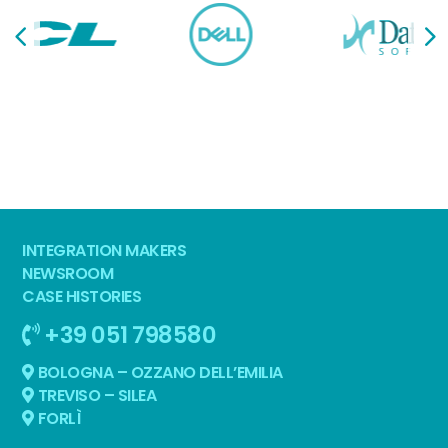
INTEGRATION MAKERS
NEWSROOM
CASE HISTORIES
+39 051 798580
BOLOGNA – OZZANO DELL’EMILIA
TREVISO – SILEA
FORLÌ