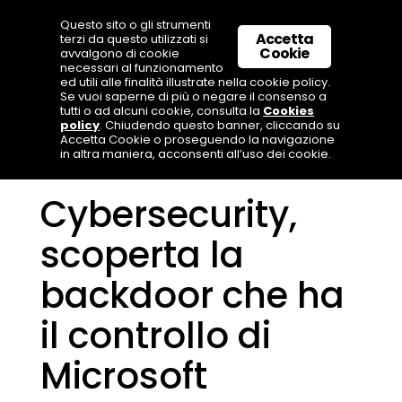
Questo sito o gli strumenti
Accetta
terzi da questo utilizzati si
Cookie
avvalgono di cookie
necessari al funzionamento
ed utili alle finalità illustrate nella cookie policy.
Se vuoi saperne di più o negare il consenso a
tutti o ad alcuni cookie, consulta la
Cookies
policy
. Chiudendo questo banner, cliccando su
Accetta Cookie o proseguendo la navigazione
in altra maniera, acconsenti all’uso dei cookie.
Cybersecurity,
scoperta la
backdoor che ha
il controllo di
Microsoft