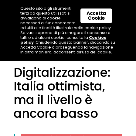
Questo sito o gli strumenti
Accetta
terzi da questo utilizzati si
Cookie
avvalgono di cookie
necessari al funzionamento
ed utili alle finalità illustrate nella cookie policy.
Se vuoi saperne di più o negare il consenso a
tutti o ad alcuni cookie, consulta la
Cookies
policy
. Chiudendo questo banner, cliccando su
Accetta Cookie o proseguendo la navigazione
in altra maniera, acconsenti all’uso dei cookie.
Digitalizzazione:
Italia ottimista,
ma il livello è
ancora basso