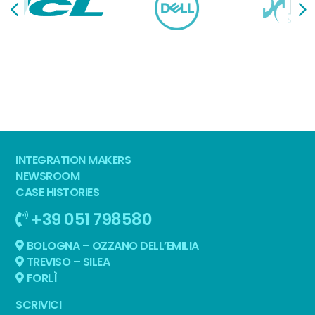
INTEGRATION MAKERS
NEWSROOM
CASE HISTORIES
+39 051 798580
BOLOGNA – OZZANO DELL’EMILIA
TREVISO – SILEA
FORLÌ
SCRIVICI