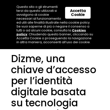
Questo sito o gli strumenti
Accetta
terzi da questo utilizzati si
Cookie
avvalgono di cookie
necessari al funzionamento
ed utili alle finalità illustrate nella cookie policy.
Se vuoi saperne di più o negare il consenso a
tutti o ad alcuni cookie, consulta la
Cookies
policy
. Chiudendo questo banner, cliccando su
Accetta Cookie o proseguendo la navigazione
in altra maniera, acconsenti all’uso dei cookie.
Dizme, una
chiave d’accesso
per l’identità
digitale basata
su tecnologia