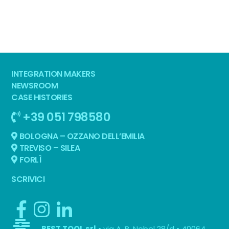
INTEGRATION MAKERS
NEWSROOM
CASE HISTORIES
+39 051 798580
BOLOGNA – OZZANO DELL’EMILIA
TREVISO – SILEA
FORLÌ
SCRIVICI
• via A. B. Nobel 28/d • 40064