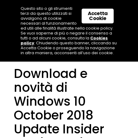
Questo sito o gli strumenti
Accetta
terzi da questo utilizzati si
Cookie
avvalgono di cookie
necessari al funzionamento
ed utili alle finalità illustrate nella cookie policy.
Se vuoi saperne di più o negare il consenso a
tutti o ad alcuni cookie, consulta la
Cookies
policy
. Chiudendo questo banner, cliccando su
Accetta Cookie o proseguendo la navigazione
in altra maniera, acconsenti all’uso dei cookie.
Download e
novità di
Windows 10
October 2018
Update Insider