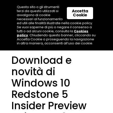
Questo sito o gli strumenti
Accetta
terzi da questo utilizzati si
Cookie
avvalgono di cookie
necessari al funzionamento
ed utili alle finalità illustrate nella cookie policy.
Se vuoi saperne di più o negare il consenso a
tutti o ad alcuni cookie, consulta la
Cookies
policy
. Chiudendo questo banner, cliccando su
Accetta Cookie o proseguendo la navigazione
in altra maniera, acconsenti all’uso dei cookie.
Download e
novità di
Windows 10
Redstone 5
Insider Preview