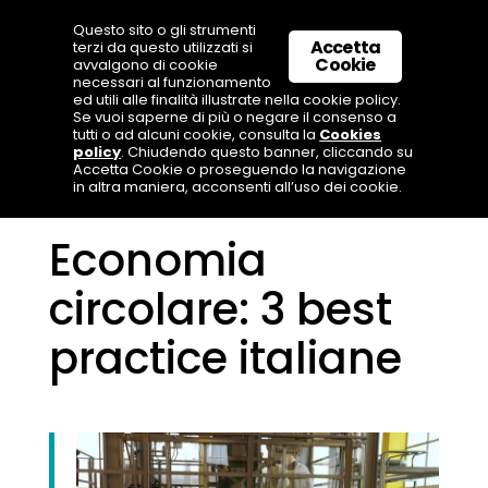
Questo sito o gli strumenti
Accetta
terzi da questo utilizzati si
Cookie
avvalgono di cookie
necessari al funzionamento
ed utili alle finalità illustrate nella cookie policy.
Se vuoi saperne di più o negare il consenso a
tutti o ad alcuni cookie, consulta la
Cookies
policy
. Chiudendo questo banner, cliccando su
Accetta Cookie o proseguendo la navigazione
in altra maniera, acconsenti all’uso dei cookie.
Economia
circolare: 3 best
practice italiane