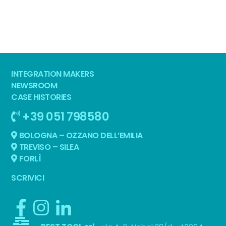
INTEGRATION MAKERS
NEWSROOM
CASE HISTORIES
+39 051 798580
BOLOGNA – OZZANO DELL’EMILIA
TREVISO – SILEA
FORLÌ
SCRIVICI