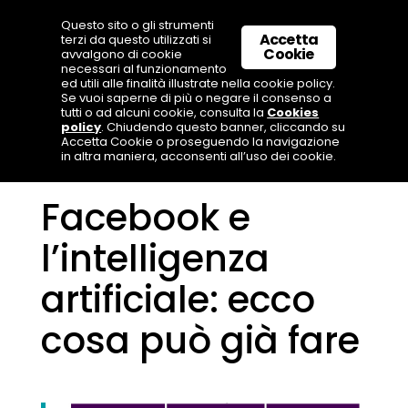
Questo sito o gli strumenti
Accetta
terzi da questo utilizzati si
Cookie
avvalgono di cookie
necessari al funzionamento
ed utili alle finalità illustrate nella cookie policy.
Se vuoi saperne di più o negare il consenso a
tutti o ad alcuni cookie, consulta la
Cookies
policy
. Chiudendo questo banner, cliccando su
Accetta Cookie o proseguendo la navigazione
in altra maniera, acconsenti all’uso dei cookie.
Facebook e
l’intelligenza
artificiale: ecco
cosa può già fare