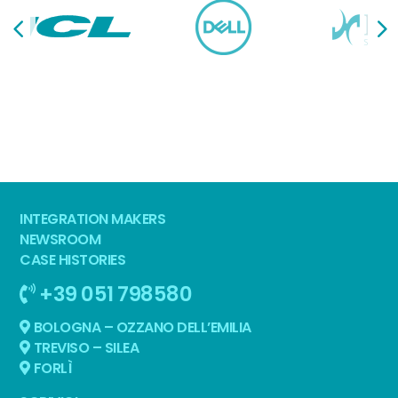
INTEGRATION MAKERS
NEWSROOM
CASE HISTORIES
+39 051 798580
BOLOGNA – OZZANO DELL’EMILIA
TREVISO – SILEA
FORLÌ