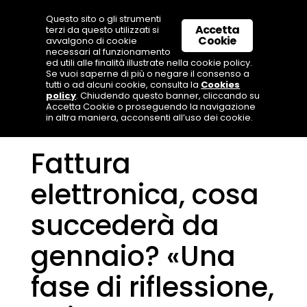
Questo sito o gli strumenti
Accetta
terzi da questo utilizzati si
Cookie
avvalgono di cookie
necessari al funzionamento
ed utili alle finalità illustrate nella cookie policy.
Se vuoi saperne di più o negare il consenso a
tutti o ad alcuni cookie, consulta la
Cookies
policy
. Chiudendo questo banner, cliccando su
Accetta Cookie o proseguendo la navigazione
in altra maniera, acconsenti all’uso dei cookie.
Fattura
elettronica, cosa
succederà da
gennaio? «Una
fase di riflessione,