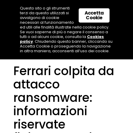
Questo sito o gli strumenti
Accetta
terzi da questo utilizzati si
Cookie
avvalgono di cookie
necessari al funzionamento
ed utili alle finalità illustrate nella cookie policy.
Se vuoi saperne di più o negare il consenso a
tutti o ad alcuni cookie, consulta la
Cookies
policy
. Chiudendo questo banner, cliccando su
Accetta Cookie o proseguendo la navigazione
in altra maniera, acconsenti all’uso dei cookie.
Ferrari colpita da
attacco
ransomware:
informazioni
riservate