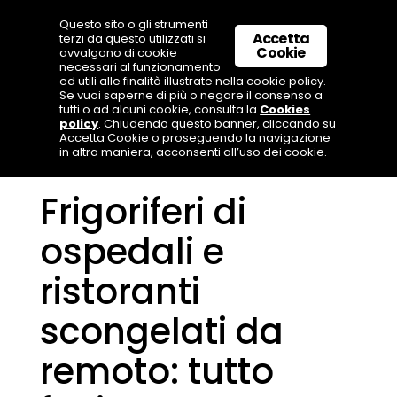
Questo sito o gli strumenti
Accetta
terzi da questo utilizzati si
Cookie
avvalgono di cookie
necessari al funzionamento
ed utili alle finalità illustrate nella cookie policy.
Se vuoi saperne di più o negare il consenso a
tutti o ad alcuni cookie, consulta la
Cookies
policy
. Chiudendo questo banner, cliccando su
Accetta Cookie o proseguendo la navigazione
in altra maniera, acconsenti all’uso dei cookie.
Frigoriferi di
ospedali e
ristoranti
scongelati da
remoto: tutto