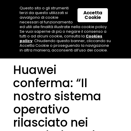
Questo sito o gli strumenti
Accetta
terzi da questo utilizzati si
Cookie
avvalgono di cookie
necessari al funzionamento
ed utili alle finalità illustrate nella cookie policy.
Se vuoi saperne di più o negare il consenso a
tutti o ad alcuni cookie, consulta la
Cookies
policy
. Chiudendo questo banner, cliccando su
Accetta Cookie o proseguendo la navigazione
in altra maniera, acconsenti all’uso dei cookie.
Huawei
conferma: “Il
nostro sistema
operativo
rilasciato nei