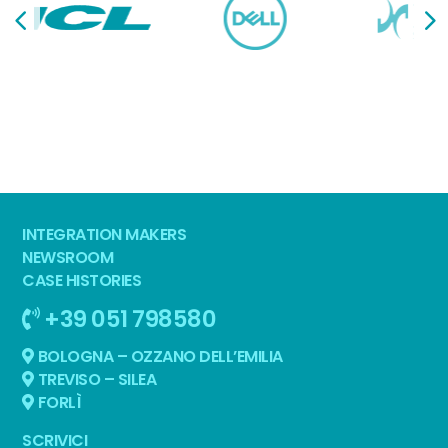
INTEGRATION MAKERS
NEWSROOM
CASE HISTORIES
+39 051 798580
BOLOGNA – OZZANO DELL’EMILIA
TREVISO – SILEA
FORLÌ
SCRIVICI