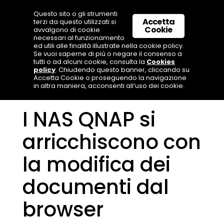
Questo sito o gli strumenti
Accetta
terzi da questo utilizzati si
Cookie
avvalgono di cookie
necessari al funzionamento
ed utili alle finalità illustrate nella cookie policy.
Se vuoi saperne di più o negare il consenso a
tutti o ad alcuni cookie, consulta la
Cookies
policy
. Chiudendo questo banner, cliccando su
Accetta Cookie o proseguendo la navigazione
in altra maniera, acconsenti all’uso dei cookie.
I NAS QNAP si
arricchiscono con
la modifica dei
documenti dal
browser