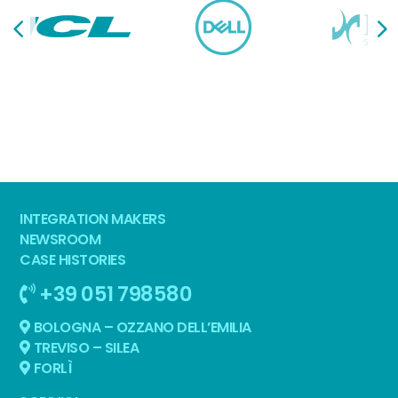
INTEGRATION MAKERS
NEWSROOM
CASE HISTORIES
+39 051 798580
BOLOGNA – OZZANO DELL’EMILIA
TREVISO – SILEA
FORLÌ