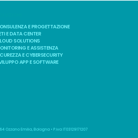
OLUZIONI
ONSULENZA E PROGETTAZIONE
ETI E DATA CENTER
LOUD SOLUTIONS
ONITORING E ASSISTENZA
ICUREZZA E CYBERSECURITY
VILUPPO APP E SOFTWARE
064 Ozzano Emilia, Bologna • P.iva IT03129171207