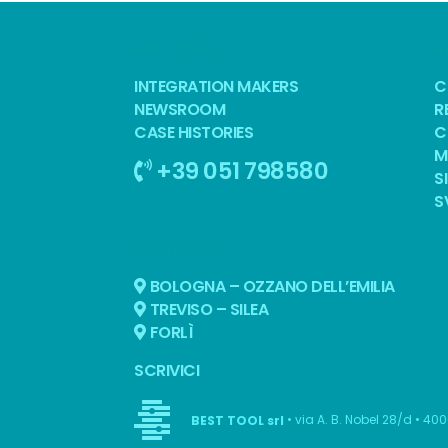
BEST TOOL
S
INTEGRATION MAKERS
C
NEWSROOM
R
CASE HISTORIES
C
M
+39 051 798580
S
S
CONTATTI
BOLOGNA – OZZANO DELL’EMILIA
TREVISO – SILEA
FORLÌ
SCRIVICI
• via A. B. Nobel 28/d • 40
BEST TOOL srl