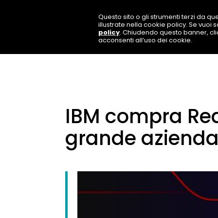
Questo sito o gli strumenti terzi da que
illustrate nella cookie policy. Se vuoi
policy
. Chiudendo questo banner, cl
acconsenti all’uso dei cookie.
IBM compra Red 
grande azienda