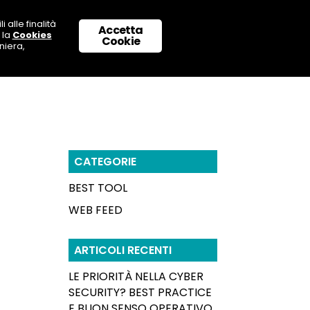
 alle finalità
Accetta
 la
Cookies
 CON NOI
SUPPORTO & CONTATTI
Cookie
niera,
CATEGORIE
BEST TOOL
WEB FEED
ARTICOLI RECENTI
LE PRIORITÀ NELLA CYBER
SECURITY? BEST PRACTICE
E BUON SENSO OPERATIVO