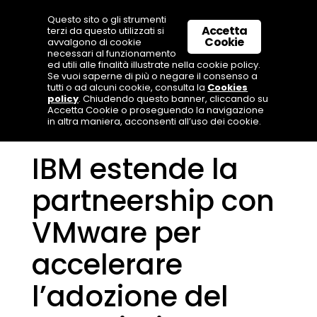
Questo sito o gli strumenti
Accetta
terzi da questo utilizzati si
Cookie
avvalgono di cookie
necessari al funzionamento
ed utili alle finalità illustrate nella cookie policy.
Se vuoi saperne di più o negare il consenso a
tutti o ad alcuni cookie, consulta la
Cookies
policy
. Chiudendo questo banner, cliccando su
Accetta Cookie o proseguendo la navigazione
in altra maniera, acconsenti all’uso dei cookie.
IBM estende la
partneership con
VMware per
accelerare
l’adozione del