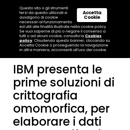
Questo sito o gli strumenti
Accetta
terzi da questo utilizzati si
Cookie
avvalgono di cookie
necessari al funzionamento
ed utili alle finalità illustrate nella cookie policy.
Se vuoi saperne di più o negare il consenso a
tutti o ad alcuni cookie, consulta la
Cookies
policy
. Chiudendo questo banner, cliccando su
Accetta Cookie o proseguendo la navigazione
in altra maniera, acconsenti all’uso dei cookie.
IBM presenta le
prime soluzioni di
crittografia
omomorfica, per
elaborare i dati