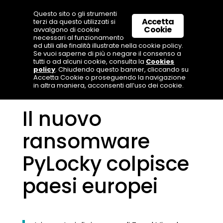
Questo sito o gli strumenti
Accetta
terzi da questo utilizzati si
Cookie
avvalgono di cookie
necessari al funzionamento
ed utili alle finalità illustrate nella cookie policy.
Se vuoi saperne di più o negare il consenso a
tutti o ad alcuni cookie, consulta la
Cookies
policy
. Chiudendo questo banner, cliccando su
Accetta Cookie o proseguendo la navigazione
in altra maniera, acconsenti all’uso dei cookie.
Il nuovo
ransomware
PyLocky colpisce
paesi europei