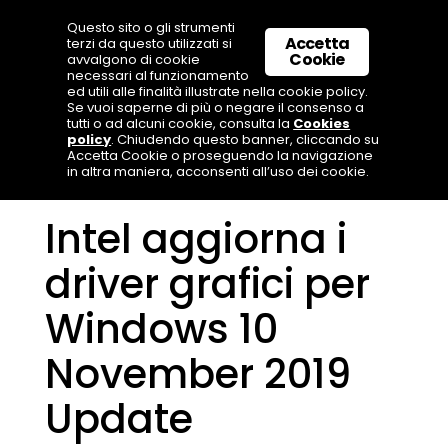
Questo sito o gli strumenti
Accetta
terzi da questo utilizzati si
Cookie
avvalgono di cookie
necessari al funzionamento
ed utili alle finalità illustrate nella cookie policy.
Se vuoi saperne di più o negare il consenso a
tutti o ad alcuni cookie, consulta la
Cookies
policy
. Chiudendo questo banner, cliccando su
Accetta Cookie o proseguendo la navigazione
in altra maniera, acconsenti all’uso dei cookie.
Intel aggiorna i
driver grafici per
Windows 10
November 2019
Update