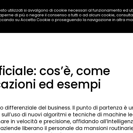
sto utilizzati si avvalgono di cookie necessari al funzionamento ed utili
 saperne di più o negare il consenso a tutti o ad alcuni cookie, consulta
SOLUZIONI
PRODOTTI
BEST TOOL
LAVORA
iccando su Accetta Cookie o proseguendo la navigazione in altra ma
ificiale: cos’è, come
cazioni ed esempi
o differenziale del business. Il punto di partenza è 
sull’uso di nuovi algoritmi e tecniche di machine l
re in velocità e precisione, affidando all’Intelligen
i le aziende liberano il personale da mansioni routinari