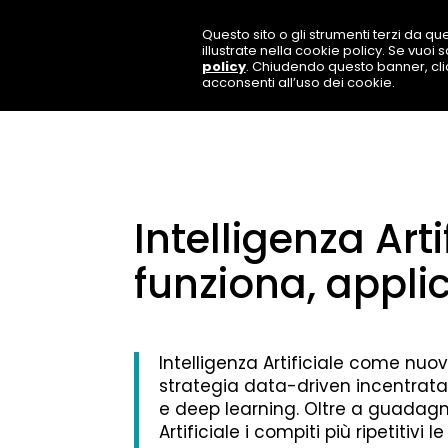
Questo sito o gli strumenti terzi da que
illustrate nella cookie policy. Se vuoi
policy
. Chiudendo questo banner, cl
acconsenti all’uso dei cookie.
Intelligenza Art
funziona, appli
Intelligenza Artificiale come nuov
strategia data-driven incentrata 
e deep learning. Oltre a guadagna
Artificiale i compiti più ripetitiv