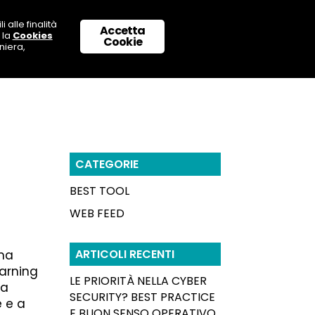
 alle finalità
Accetta
 la
Cookies
 CON NOI
SUPPORTO & CONTATTI
Cookie
niera,
CATEGORIE
BEST TOOL
WEB FEED
ARTICOLI RECENTI
una
earning
LE PRIORITÀ NELLA CYBER
za
SECURITY? BEST PRACTICE
e e a
E BUON SENSO OPERATIVO