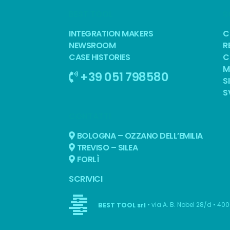
BEST TOOL
S
INTEGRATION MAKERS
C
NEWSROOM
R
CASE HISTORIES
C
M
+39 051 798580
S
S
CONTATTI
BOLOGNA – OZZANO DELL’EMILIA
TREVISO – SILEA
FORLÌ
SCRIVICI
• via A. B. Nobel 28/d • 40
BEST TOOL srl