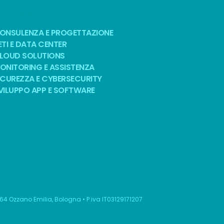
OLUZIONI
ONSULENZA E PROGETTAZIONE
ETI E DATA CENTER
LOUD SOLUTIONS
ONITORING E ASSISTENZA
ICUREZZA E CYBERSECURITY
VILUPPO APP E SOFTWARE
064 Ozzano Emilia, Bologna • P.iva IT03129171207