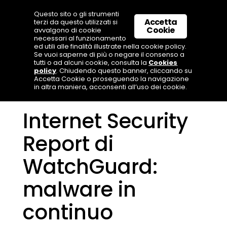
Questo sito o gli strumenti
Accetta
terzi da questo utilizzati si
Cookie
avvalgono di cookie
necessari al funzionamento
ed utili alle finalità illustrate nella cookie policy.
Se vuoi saperne di più o negare il consenso a
tutti o ad alcuni cookie, consulta la
Cookies
policy
. Chiudendo questo banner, cliccando su
Accetta Cookie o proseguendo la navigazione
in altra maniera, acconsenti all’uso dei cookie.
Internet Security
Report di
WatchGuard:
malware in
continuo