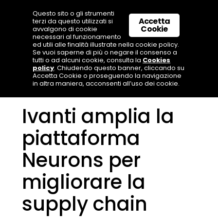
Questo sito o gli strumenti
Accetta
terzi da questo utilizzati si
Cookie
avvalgono di cookie
necessari al funzionamento
ed utili alle finalità illustrate nella cookie policy.
Se vuoi saperne di più o negare il consenso a
tutti o ad alcuni cookie, consulta la
Cookies
policy
. Chiudendo questo banner, cliccando su
Accetta Cookie o proseguendo la navigazione
in altra maniera, acconsenti all’uso dei cookie.
Ivanti amplia la
piattaforma
Neurons per
migliorare la
supply chain