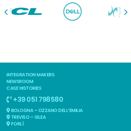
INTEGRATION MAKERS
NEWSROOM
CASE HISTORIES
+39 051 798580
BOLOGNA – OZZANO DELL’EMILIA
TREVISO – SILEA
FORLÌ