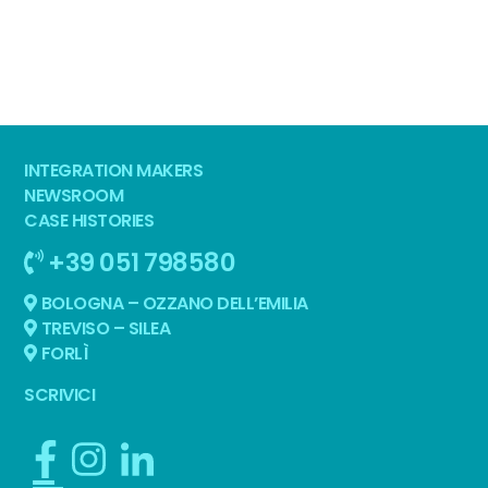
INTEGRATION MAKERS
NEWSROOM
CASE HISTORIES
+39 051 798580
BOLOGNA – OZZANO DELL’EMILIA
TREVISO – SILEA
FORLÌ
SCRIVICI