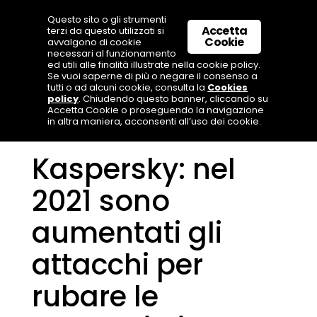
Questo sito o gli strumenti
Accetta
terzi da questo utilizzati si
Cookie
avvalgono di cookie
necessari al funzionamento
ed utili alle finalità illustrate nella cookie policy.
Se vuoi saperne di più o negare il consenso a
tutti o ad alcuni cookie, consulta la
Cookies
policy
. Chiudendo questo banner, cliccando su
Accetta Cookie o proseguendo la navigazione
in altra maniera, acconsenti all’uso dei cookie.
Kaspersky: nel
2021 sono
aumentati gli
attacchi per
rubare le