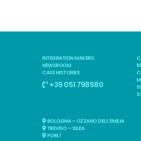
BEST TOOL
S
INTEGRATION MAKERS
C
NEWSROOM
R
CASE HISTORIES
C
M
+39 051 798580
S
S
CONTATTI
BOLOGNA – OZZANO DELL’EMILIA
TREVISO – SILEA
FORLÌ