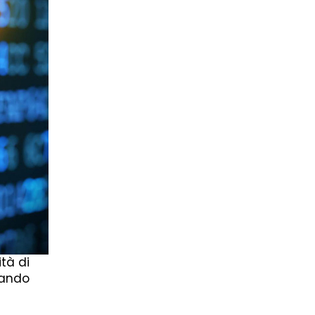
ità di
sando