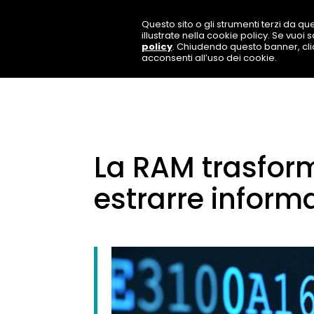
Questo sito o gli strumenti terzi da que
illustrate nella cookie policy. Se vuoi
policy
. Chiudendo questo banner, cl
acconsenti all’uso dei cookie.
La RAM trasform
estrarre inform