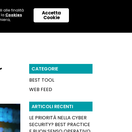
 alle finalità
Accetta
 la
Cookies
 CON NOI
SUPPORTO & CONTATTI
Cookie
niera,
r
CATEGORIE
BEST TOOL
WEB FEED
ARTICOLI RECENTI
LE PRIORITÀ NELLA CYBER
SECURITY? BEST PRACTICE
E BUON SENSO OPERATIVO