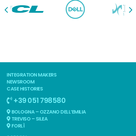
INTEGRATION MAKERS
NEWSROOM
CASE HISTORIES
+39 051 798580
BOLOGNA – OZZANO DELL’EMILIA
TREVISO – SILEA
FORLÌ