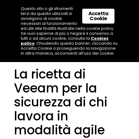
Questo sito o gli strumenti
Accetta
terzi da questo utilizzati si
Cookie
avvalgono di cookie
necessari al funzionamento
ed utili alle finalità illustrate nella cookie policy.
Se vuoi saperne di più o negare il consenso a
tutti o ad alcuni cookie, consulta la
Cookies
policy
. Chiudendo questo banner, cliccando su
Accetta Cookie o proseguendo la navigazione
in altra maniera, acconsenti all’uso dei cookie.
La ricetta di
Veeam per la
sicurezza di chi
lavora in
modalità agile