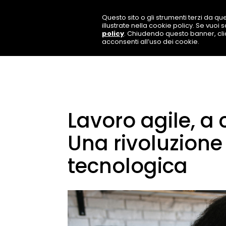
Questo sito o gli strumenti terzi da que
illustrate nella cookie policy. Se vuoi
policy
. Chiudendo questo banner, cl
acconsenti all’uso dei cookie.
Lavoro agile, a
Una rivoluzion
tecnologica