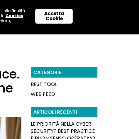
 alle finalità
Accetta
 la
Cookies
 CON NOI
SUPPORTO & CONTATTI
Cookie
niera,
ace.
CATEGORIE
he
BEST TOOL
WEB FEED
ARTICOLI RECENTI
LE PRIORITÀ NELLA CYBER
SECURITY? BEST PRACTICE
E BUON SENSO OPERATIVO