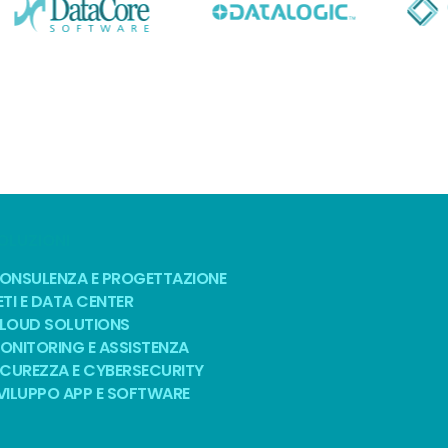
OLUZIONI
ONSULENZA E PROGETTAZIONE
ETI E DATA CENTER
LOUD SOLUTIONS
ONITORING E ASSISTENZA
ICUREZZA E CYBERSECURITY
VILUPPO APP E SOFTWARE