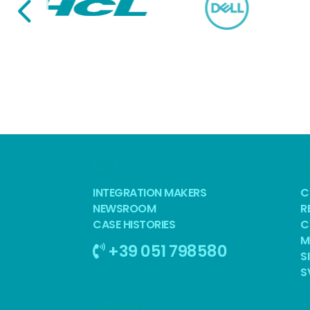
BEST TOOL
S
INTEGRATION MAKERS
C
NEWSROOM
R
CASE HISTORIES
C
M
+39 051 798580
S
S
CONTATTI