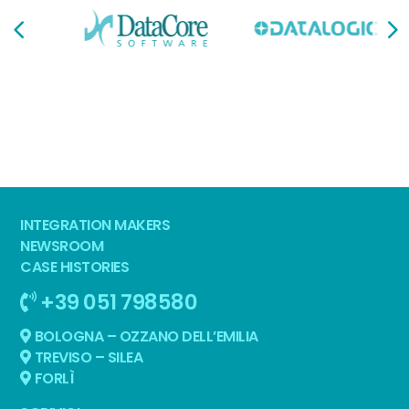
INTEGRATION MAKERS
NEWSROOM
CASE HISTORIES
+39 051 798580
BOLOGNA – OZZANO DELL’EMILIA
TREVISO – SILEA
FORLÌ