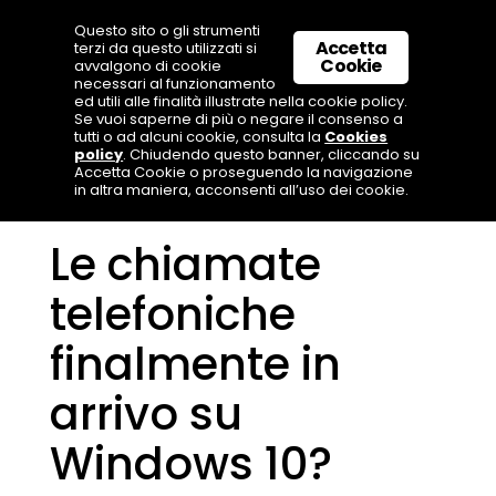
Questo sito o gli strumenti
Accetta
terzi da questo utilizzati si
Cookie
avvalgono di cookie
necessari al funzionamento
ed utili alle finalità illustrate nella cookie policy.
Se vuoi saperne di più o negare il consenso a
tutti o ad alcuni cookie, consulta la
Cookies
policy
. Chiudendo questo banner, cliccando su
Accetta Cookie o proseguendo la navigazione
in altra maniera, acconsenti all’uso dei cookie.
Le chiamate
telefoniche
finalmente in
arrivo su
Windows 10?