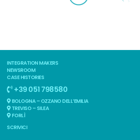
INTEGRATION MAKERS
NEWSROOM
CASE HISTORIES
+39 051 798580
BOLOGNA – OZZANO DELL’EMILIA
TREVISO – SILEA
FORLÌ
SCRIVICI