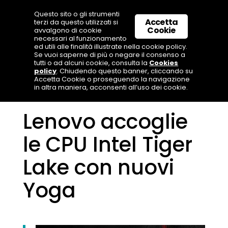
Questo sito o gli strumenti
Accetta
terzi da questo utilizzati si
Cookie
avvalgono di cookie
necessari al funzionamento
ed utili alle finalità illustrate nella cookie policy.
Se vuoi saperne di più o negare il consenso a
tutti o ad alcuni cookie, consulta la
Cookies
policy
. Chiudendo questo banner, cliccando su
Accetta Cookie o proseguendo la navigazione
in altra maniera, acconsenti all’uso dei cookie.
Lenovo accoglie
le CPU Intel Tiger
Lake con nuovi
Yoga