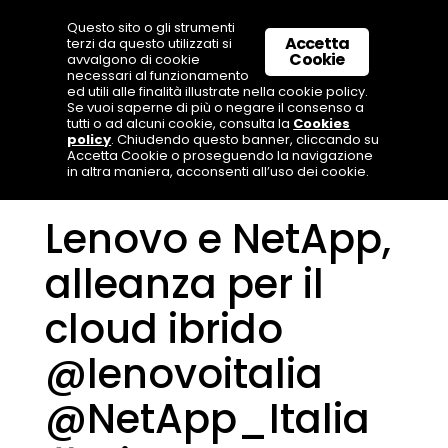
Questo sito o gli strumenti
Accetta
terzi da questo utilizzati si
Cookie
avvalgono di cookie
necessari al funzionamento
ed utili alle finalità illustrate nella cookie policy.
Se vuoi saperne di più o negare il consenso a
tutti o ad alcuni cookie, consulta la
Cookies
policy
. Chiudendo questo banner, cliccando su
Accetta Cookie o proseguendo la navigazione
in altra maniera, acconsenti all’uso dei cookie.
Lenovo e NetApp,
alleanza per il
cloud ibrido
@lenovoitalia
@NetApp_Italia