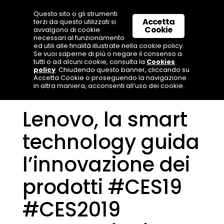
Questo sito o gli strumenti
Accetta
terzi da questo utilizzati si
Cookie
avvalgono di cookie
necessari al funzionamento
ed utili alle finalità illustrate nella cookie policy.
Se vuoi saperne di più o negare il consenso a
tutti o ad alcuni cookie, consulta la
Cookies
policy
. Chiudendo questo banner, cliccando su
Accetta Cookie o proseguendo la navigazione
in altra maniera, acconsenti all’uso dei cookie.
Lenovo, la smart
technology guida
l’innovazione dei
prodotti #CES19
#CES2019