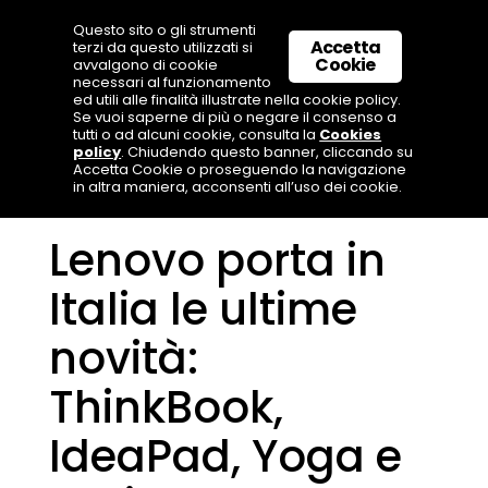
Questo sito o gli strumenti
Accetta
terzi da questo utilizzati si
Cookie
avvalgono di cookie
necessari al funzionamento
ed utili alle finalità illustrate nella cookie policy.
Se vuoi saperne di più o negare il consenso a
tutti o ad alcuni cookie, consulta la
Cookies
policy
. Chiudendo questo banner, cliccando su
Accetta Cookie o proseguendo la navigazione
in altra maniera, acconsenti all’uso dei cookie.
Lenovo porta in
Italia le ultime
novità:
ThinkBook,
IdeaPad, Yoga e