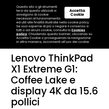
Questo sito o gli strumenti
Accetta
terzi da questo utilizzati si
Cookie
avvalgono di cookie
necessari al funzionamento
ed utili alle finalità illustrate nella cookie policy.
Se vuoi saperne di più o negare il consenso a
tutti o ad alcuni cookie, consulta la
Cookies
policy
. Chiudendo questo banner, cliccando su
Accetta Cookie o proseguendo la navigazione
in altra maniera, acconsenti all’uso dei cookie.
Lenovo ThinkPad
X1 Extreme G1:
Coffee Lake e
display 4K da 15.6
pollici