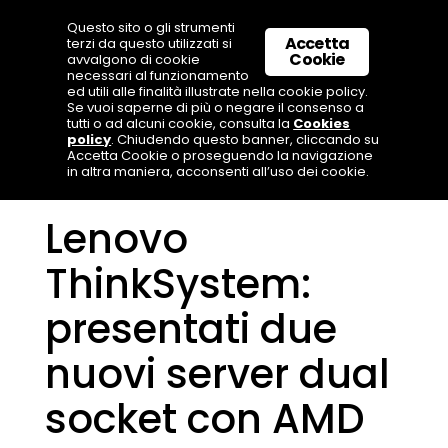
Questo sito o gli strumenti
Accetta
terzi da questo utilizzati si
Cookie
avvalgono di cookie
necessari al funzionamento
ed utili alle finalità illustrate nella cookie policy.
Se vuoi saperne di più o negare il consenso a
tutti o ad alcuni cookie, consulta la
Cookies
policy
. Chiudendo questo banner, cliccando su
Accetta Cookie o proseguendo la navigazione
in altra maniera, acconsenti all’uso dei cookie.
Lenovo
ThinkSystem:
presentati due
nuovi server dual
socket con AMD